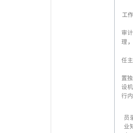
工
审
理
任
置独
设
行
员
业