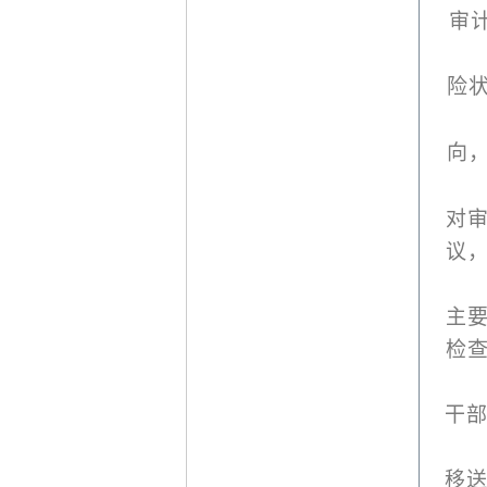
审
险
向
对
议
主
检
干
移