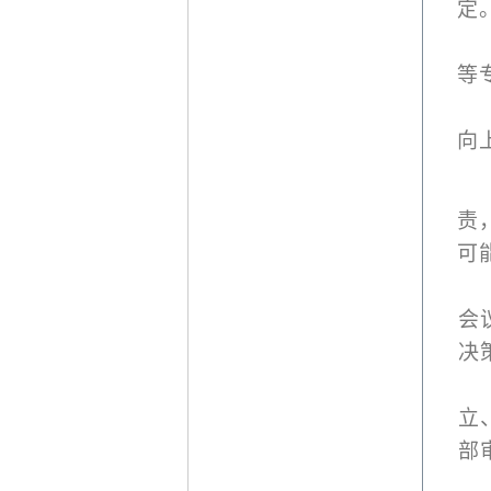
定
等
向
责
可
会
决
立
部