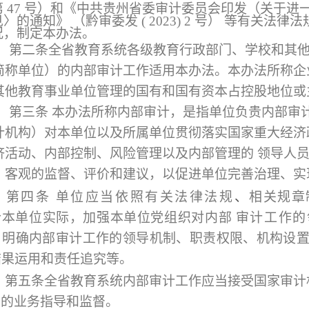
第
4
7
号
）
和《中
共贵州省委审计委员会印发（关于进
见〉的通知》
（
黔审委发
(
2
0
23)
2
号）
等有关法律法
况
，
制定本办法。
第二条全省教育系统各级教育行政部门、学校和其
简称单位）的内部审计工作适用本办法。本办法所称企
其他教育事业单位管理的国有和国有资本占控股地位或
第三条 本办法所称内部审计，是指单位负贵内部审
计机构）对本单位以及所属单位贯彻落实国家重大经济
济活动、内部控制、风险管理以及内部管理的 领导人
、客观的监督、评价和建议，以促进单位完善治理、实
第四条 单位应当依照有关法律法规
、
相关规章
合本单位实际，加强本单位党组织对内部
审计工作的
，
明确内部审计工作
的领导机制、职责权限、机构设
结果运用和责任追究等。
第五条全省教育系统内部审计工作应当接受国家审计
构的业务指导和监督。