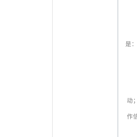
是
动
作